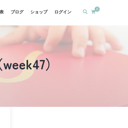
0
表
ブログ
ショップ
ログイン
 （week47）