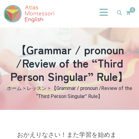
0
【Grammar / pronoun
/Review of the “Third
Person Singular” Rule】
ホーム
>
レッスン
>
【Grammar / pronoun /Review of the
“Third Person Singular” Rule】
おかえりなさい！また学習を始めま