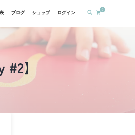
0
表
ブログ
ショップ
ログイン
ty #2】