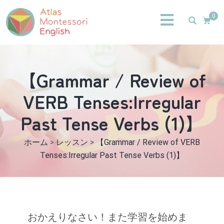
0
【Grammar / Review of
VERB Tenses:Irregular
Past Tense Verbs (1)】
ホーム
>
レッスン
>
【Grammar / Review of VERB
Tenses:Irregular Past Tense Verbs (1)】
おかえりなさい！また学習を始めま