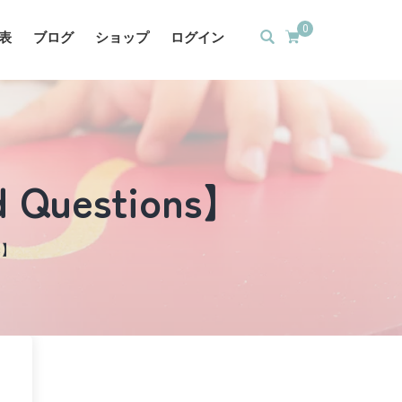
0
表
ブログ
ショップ
ログイン
 Questions】
ns】