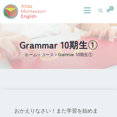
0
Grammar 10期生①
ホーム
>
コース
>
Grammar 10期生①
おかえりなさい！また学習を始めま