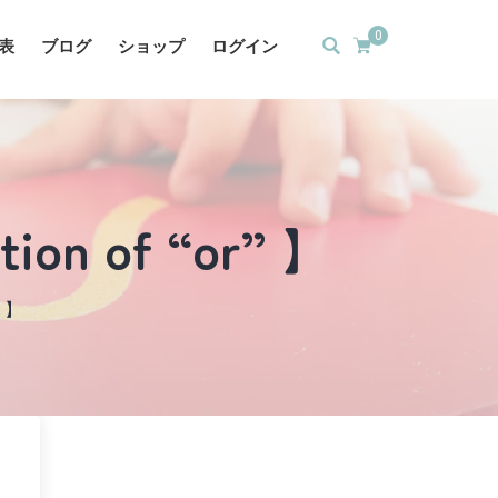
0
表
ブログ
ショップ
ログイン
tion of “or” 】
” 】