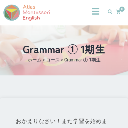
0
Grammar ① 1期生
ホーム
>
コース
>
Grammar ① 1期生
おかえりなさい！また学習を始めま