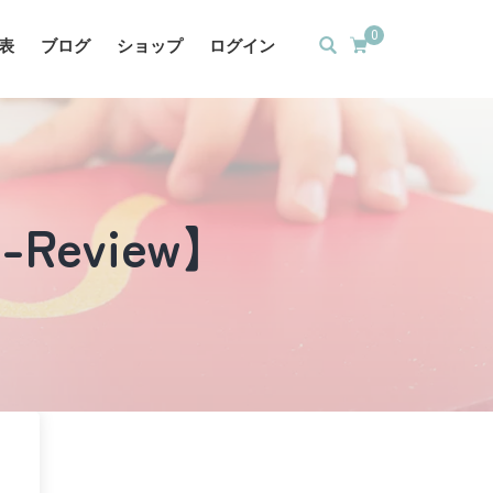
0
表
ブログ
ショップ
ログイン
#2-Review】
】