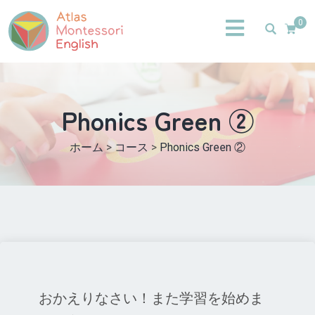
0
Phonics Green ②
ホーム
>
コース
>
Phonics Green ②
おかえりなさい！また学習を始めま