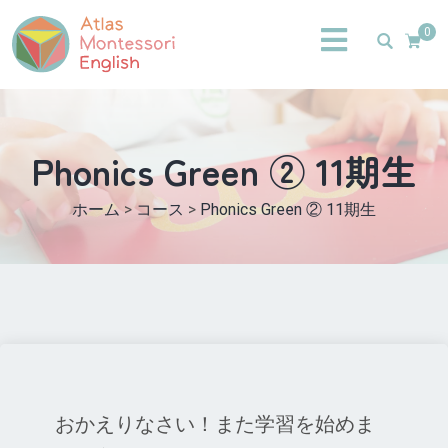
0
Phonics Green ② 11期生
ホーム
>
コース
>
Phonics Green ② 11期生
おかえりなさい！また学習を始めま