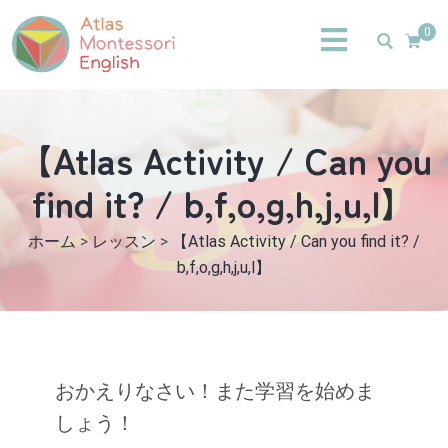
0
【Atlas Activity / Can you
find it? / b,f,o,g,h,j,u,l】
ホーム
>
レッスン
>
【Atlas Activity / Can you find it? /
b,f,o,g,h,j,u,l】
おかえりなさい！また学習を始めま
しょう！