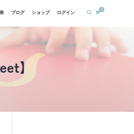
0
表
ブログ
ショップ
ログイン
heet】