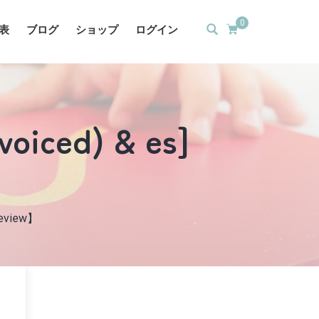
0
表
ブログ
ショップ
ログイン
voiced) & es]
 Review】