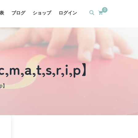
0
表
ブログ
ショップ
ログイン
c,m,a,t,s,r,i,p】
i,p】