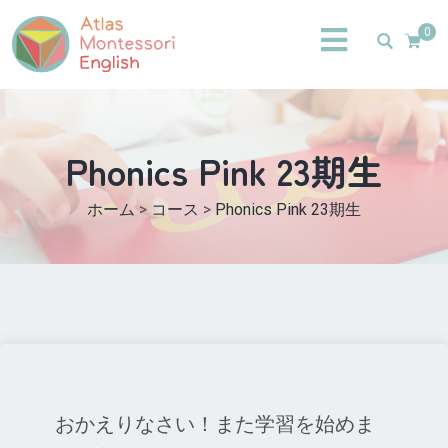
0
Phonics Pink 23期生
ホーム
>
コース
>
Phonics Pink 23期生
おかえりなさい！また学習を始めま