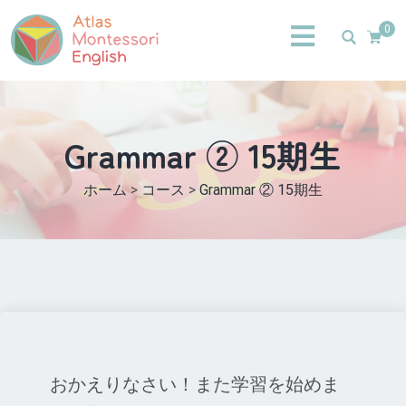
0
Grammar ② 15期生
ホーム
>
コース
>
Grammar ② 15期生
おかえりなさい！また学習を始めま