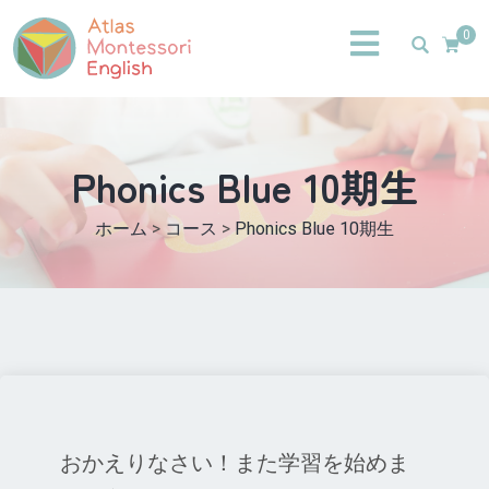
0
Phonics Blue 10期生
ホーム
>
コース
>
Phonics Blue 10期生
おかえりなさい！また学習を始めま